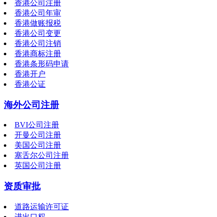
香港公司注册
香港公司年审
香港做账报税
香港公司变更
香港公司注销
香港商标注册
香港条形码申请
香港开户
香港公证
海外公司注册
BVI公司注册
开曼公司注册
美国公司注册
塞舌尔公司注册
英国公司注册
资质审批
道路运输许可证
进出口权