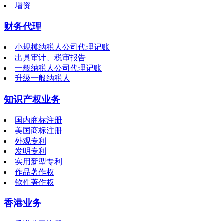
增资
财务代理
小规模纳税人公司代理记账
出具审计、税审报告
一般纳税人公司代理记账
升级一般纳税人
知识产权业务
国内商标注册
美国商标注册
外观专利
发明专利
实用新型专利
作品著作权
软件著作权
香港业务