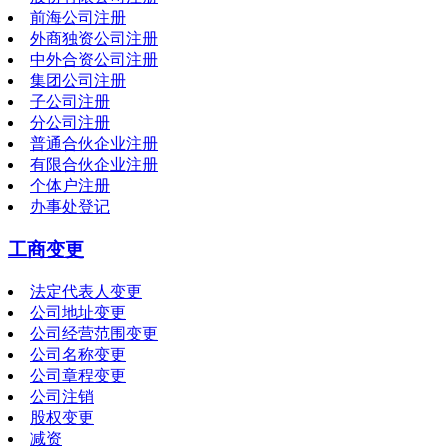
前海公司注册
外商独资公司注册
中外合资公司注册
集团公司注册
子公司注册
分公司注册
普通合伙企业注册
有限合伙企业注册
个体户注册
办事处登记
工商变更
法定代表人变更
公司地址变更
公司经营范围变更
公司名称变更
公司章程变更
公司注销
股权变更
减资